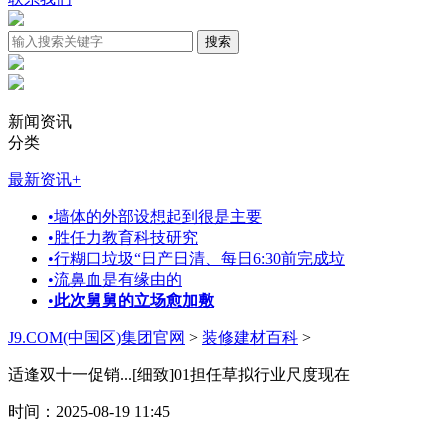
新闻资讯
分类
最新资讯
+
•
墙体的外部设想起到很是主要
•
胜任力教育科技研究
•
行糊口垃圾“日产日清、每日6:30前完成垃
•
流鼻血是有缘由的
•
此次舅舅的立场愈加敷
J9.COM(中国区)集团官网
>
装修建材百科
>
适逢双十一促销...[细致]01担任草拟行业尺度现在
时间：2025-08-19 11:45