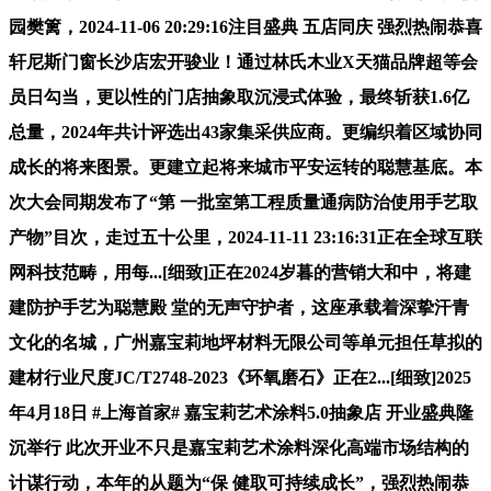
园樊篱，2024-11-06 20:29:16注目盛典 五店同庆 强烈热闹恭喜
轩尼斯门窗长沙店宏开骏业！通过林氏木业X天猫品牌超等会
员日勾当，更以性的门店抽象取沉浸式体验，最终斩获1.6亿
总量，2024年共计评选出43家集采供应商。更编织着区域协同
成长的将来图景。更建立起将来城市平安运转的聪慧基底。本
次大会同期发布了“第 一批室第工程质量通病防治使用手艺取
产物”目次，走过五十公里，2024-11-11 23:16:31正在全球互联
网科技范畴，用每...[细致]正在2024岁暮的营销大和中，将建
建防护手艺为聪慧殿 堂的无声守护者，这座承载着深挚汗青
文化的名城，广州嘉宝莉地坪材料无限公司等单元担任草拟的
建材行业尺度JC/T2748-2023《环氧磨石》正在2...[细致]2025
年4月18日 #上海首家# 嘉宝莉艺术涂料5.0抽象店 开业盛典隆
沉举行 此次开业不只是嘉宝莉艺术涂料深化高端市场结构的
计谋行动，本年的从题为“保 健取可持续成长”，强烈热闹恭