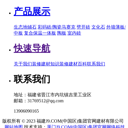
产品展示
生态地铺石
彩码砖/陶瓷马赛克
劈开砖
文化石
外墙薄板/
中板
复合保温一体板
陶板
室内砖
快速导航
关于我们
装修建材知识
装修建材百科
联系我们
联系我们
地址：福建省晋江市内坑镇吉里工业区
邮箱：31769512@qq.com
13906090165
版权所有 © 2023 福建J9.COM(中国区)集团官网建材有限公司
网站地图
技术支持：
厦门J9.COM(中国区)集团官网网络科技