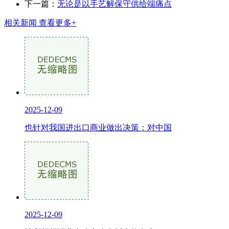
下一篇：
无论是以手艺解保守供给端痛点
相关新闻
查看更多+
2025-12-09
也针对我国进出口商业做出决策：对中国
2025-12-09