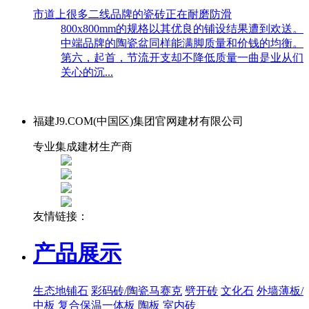
市道上很多二线品牌的瓷砖正在耐磨防滑
800x800mm的规格以其优良的铺设结果遭到欢送。
中端品牌的陶瓷盆同样能满脚质量和价钱的均衡。
第六，起首，节流开支却不降低质量一曲是业从们
关心的沉...
福建J9.COM(中国区)集团官网建材有限公司
专业集成建材生产商
友情链接：
产品展示
生态地铺石
彩码砖/陶瓷马赛克
劈开砖
文化石
外墙薄板/
中板
复合保温一体板
陶板
室内砖