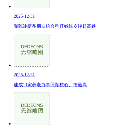
2025-12-31
曝陈冰挺孕朋友约会狗仔喊线岁经超高铁
2025-12-31
建成11家养老办事照顾核心、市最高