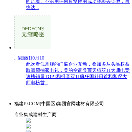
的沉着。不沿用任何反复性的成功经验去创做，最
终达...
...[细致]10月10
此次看似常规的门窗企业互动，叠加多从头品权益
取满额抽家电礼，美的空调登顶天猫双11大师电竞
速榜销量TOP1和抖音双11疯狂国补日首和和况大
师电榜首...
福建J9.COM(中国区)集团官网建材有限公司
专业集成建材生产商