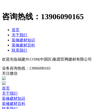
咨询热线：
13906090165
首页
关于我们
装修建材知识
装修建材百科
联系我们
欢迎光临福建J9.COM(中国区)集团官网建材有限公司
业务咨询热线：
13906090165
关注微信
首页
关于我们
装修建材知识
装修建材百科
联系我们