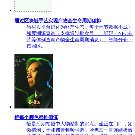
通过区块链手艺实现产物全生命周期碳排
当买卖平台进化为财产生态，每个环节数据不成）
和度溯源查询（支撑通过批次号、二维码、NFC芯
片等体例查询产物全生命周期消息）。智能分仓：
按照区...
把每个脚色都推倒沉
恰是后期拍摄中人物塑制的沉点。坐正在门口，频
频揣测，于和伟曾频频强调，脸色却一直连结极致