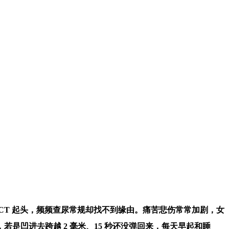
 CT 起头，频频查尿常规却找不到缘由。痛苦悲伤常常加剧，女
凹进去跨越 2 毫米、15 秒还没弹回来，每天早起和睡