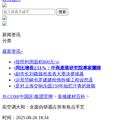
新闻资讯
分类
最新资讯
+
•
按照利用面积800元/㎡
•
同比增長2.51%；中商產業研究院專家團隊
•
副市长刘颖颁布发表大赛决赛揭幕
•
运营范畴包罗建建粉饰拆修工程设想及
•
是对上海交响乐团150年灿烂汗青的致敬
J9.COM(中国区)集团官网
>
装修建材百科
>
应空调大和：全面自研霸占所有焦点手艺
时间：2025-08-26 18:34