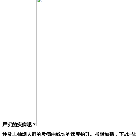
严沉的疾病呢？
性及非抽烟人群的发病曲线%的速度抬升。虽然如斯，下战书比