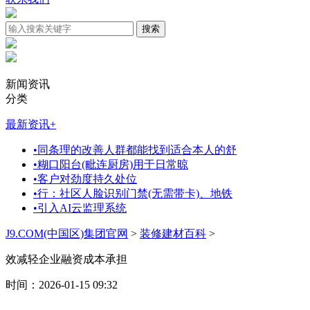
新闻资讯
分类
最新资讯
+
•
同条理的改善人群都能找到适合本人的舒
•
糊口阳台(毗连厨房)用于日常晾
•
客户对劲度持久处位
•
行：社区人脸识别门禁(无需带卡)、地铁
•
引入AI云监理系统
J9.COM(中国区)集团官网
>
装修建材百科
>
效减轻企业融资成本承担
时间：2026-01-15 09:32