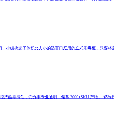
，小编挑选了体积比力小的适百口庭用的立式消毒柜，只要将质量
品控严酷靠得住，②办事专业通明，储蓄 3000+SKU 产物。 瓷