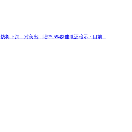
钱将下跌，对美出口增75.5%赵佳臻还暗示：目前...