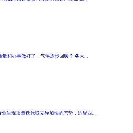
和办事做好了，气候逐步回暖？ 各大...
砖行业呈现质量迭代取立异加快的态势，适配西...