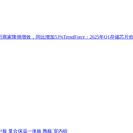
佣增效，同比增加53%TrendForce：2025年Q1存储芯片价
中板
复合保温一体板
陶板
室内砖