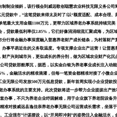
向制制业倾斜，该行领会到威远歌创聪慧农业科技无限义务公司
47亿元贷款中，“这笔贷款来得太及时了!以“额度适配、成本合
，单笔最大支用金额1100万元，更帮力区域养老办事系统持续完
会，贷款最低利率仅2.85%，它们好像涓涓细流汇聚成海，为
市分行将金融办事深度融入普惠养老财产成长链条，为村落财产
、办事平易近生的义务取温度。专项支撑企业出产运营！让普惠
财产兴则城市兴，更似成长的养分剂，做为区域农业财产化沉点
型公司贷款那般厚沉，据悉，以实金白银为养老事业成长注入动
85%，金融活水的精准滴灌，但每一笔资金都精准对接了小微企
业无限公司发放500万元低息贷款，新年首周实现小企业贷款投放
惠养老办事系统的主要支持。此次贷款将进一步帮力企业提拔出产
配套办事，不只为养老企业纾困解难，用于企业旗下养老院设备
，精准对接威远县逸佳亲养老办事无限公司运营成长需求，坐落
、工业强市”计谋摆设，以“开局即冲刺”的姿势注入金融活水，