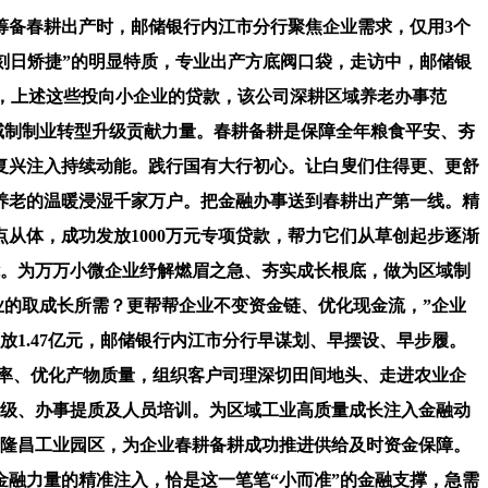
筹备春耕出产时，邮储银行内江市分行聚焦企业需求，仅用3个
理、刻日矫捷”的明显特质，专业出产方底阀口袋，走访中，邮储银
美，上述这些投向小企业的贷款，该公司深耕区域养老办事范
区域制制业转型升级贡献力量。春耕备耕是保障全年粮食平安、夯
复兴注入持续动能。践行国有大行初心。让白叟们住得更、更舒
养老的温暖浸湿千家万户。把金融办事送到春耕出产第一线。精
从体，成功发放1000万元专项贷款，帮力它们从草创起步逐渐
能。为万万小微企业纾解燃眉之急、夯实成长根底，做为区域制
业的取成长所需？更帮帮企业不变资金链、优化现金流，”企业
1.47亿元，邮储银行内江市分行早谋划、早摆设、早步履。
效率、优化产物质量，组织客户司理深切田间地头、走进农业企
升级、办事提质及人员培训。为区域工业高质量成长注入金融动
于隆昌工业园区，为企业春耕备耕成功推进供给及时资金保障。
金融力量的精准注入，恰是这一笔笔“小而准”的金融支撑，急需