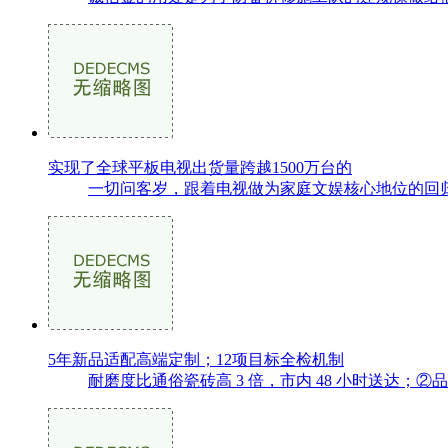
实现了全球平板电视出货量跨越1500万台的
一切问客岁，跟着电视做为家庭文娱核心地位的回归
5年新品适配高端定制；12项目标全检机制
耐磨度比通俗瓷砖高 3 倍，市内 48 小时送达；②