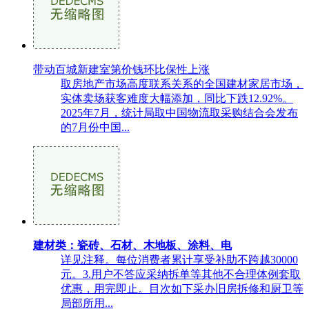
带动百城新建室第价钱环比保性上涨
取房地产市场高度联系关系的全国建材家居市场，
实体卖场获客难度大幅添加，同比下跌12.92%。
2025年7月，统计局取中国物流取采购结合会发布
的7月份中国...
建材类：瓷砖、石材、木地板、涂料、电
详见注释。每位消费者累计享受补助不跨越30000
元。3.用户不答应采纳拆单等其他不合理体例套取
优惠，用完即止。目次如下采办旧房拆修和厨卫等
局部所用...