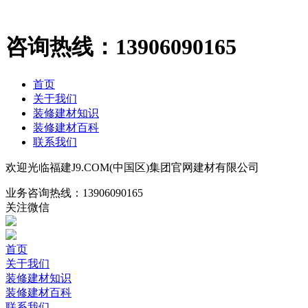
咨询热线：
13906090165
首页
关于我们
装修建材知识
装修建材百科
联系我们
欢迎光临福建J9.COM(中国区)集团官网建材有限公司
业务咨询热线：
13906090165
关注微信
首页
关于我们
装修建材知识
装修建材百科
联系我们