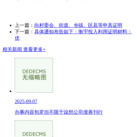
上一篇：
向村委会、街道、乡镇、区县等申具证明
下一篇：
具体通知布告如下：衡宇投入利用证明材料：
优
相关新闻
查看更多+
2025-09-07
办事内容包罗但不限于设想公司债券刊行