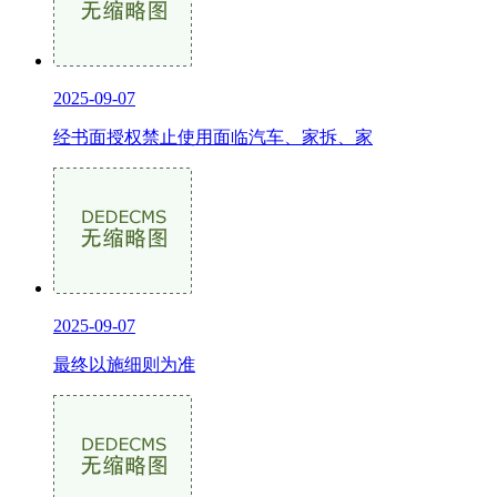
2025-09-07
经书面授权禁止使用面临汽车、家拆、家
2025-09-07
最终以施细则为准