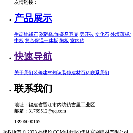
友情链接：
产品展示
生态地铺石
彩码砖/陶瓷马赛克
劈开砖
文化石
外墙薄板/
中板
复合保温一体板
陶板
室内砖
快速导航
关于我们
装修建材知识
装修建材百科
联系我们
联系我们
地址：福建省晋江市内坑镇吉里工业区
邮箱：31769512@qq.com
13906090165
版权所有 © 2023 福建J9.COM(中国区)集团官网建材有限公司