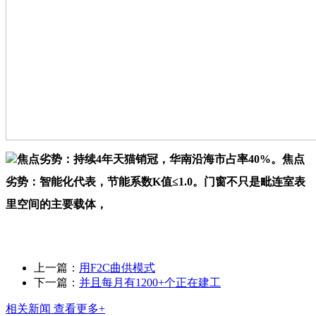
焦点劣势：持续4年天猫销冠，华南沿海市占率40%。焦点
劣势：智能化代表，节能系数K值≤1.0。门窗不只是毗连室表
里空间的主要载体，
上一篇：
用F2C曲供模式
下一篇：
并且每月有1200+个正在建工
相关新闻
查看更多+