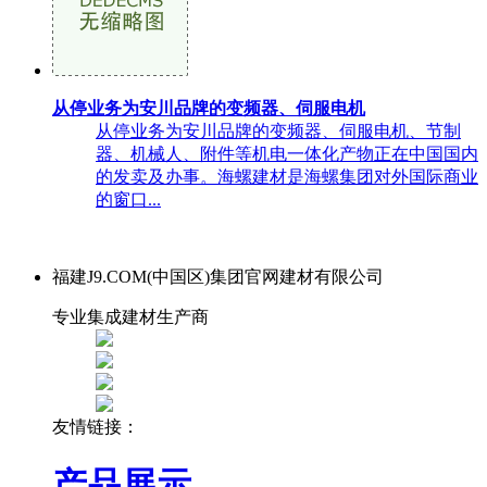
从停业务为安川品牌的变频器、伺服电机
从停业务为安川品牌的变频器、伺服电机、节制
器、机械人、附件等机电一体化产物正在中国国内
的发卖及办事。海螺建材是海螺集团对外国际商业
的窗口...
福建J9.COM(中国区)集团官网建材有限公司
专业集成建材生产商
友情链接：
产品展示