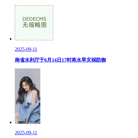
2025-09-11
南省水利厅于6月14日17时将水旱灾祸防御
2025-09-11