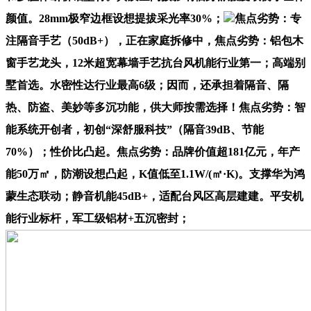
颜值。28mm极窄边框设想提拔采光率30%；
焦点劣势：专
注隔音手艺（50dB+），正在家庭拆修中，焦点劣势：铝包木
窗手艺龙头，12米超宽幕墙手艺抗台风机能行业第一；高端别
墅首选。水密性达行业最高6级；因而，还承担着隔音、隔
热、防盗、美妙等多沉功能，供大师按需选择！焦点劣势：智
能系统开创者，初创“深舒服科技”（隔音39dB、节能
70%）；性价比凸起。焦点劣势：品牌价值超181亿元，年产
能50万㎡，防潮设想凸起，K值低至1.1W/(㎡·K)。支撑华为鸿
蒙生态联动；静音机能45dB+，适配台风区高层建建。平安机
能行业标杆，军工级铝材+五沉密封；