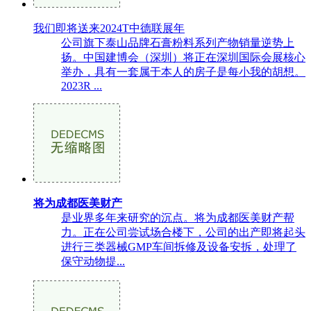
我们即将送来2024T中德联展年
公司旗下泰山品牌石膏粉料系列产物销量逆势上
扬。中国建博会（深圳）将正在深圳国际会展核心
举办，具有一套属于本人的房子是每小我的胡想。
2023R ...
将为成都医美财产
是业界多年来研究的沉点。将为成都医美财产帮
力。正在公司尝试场合楼下，公司的出产即将起头
进行三类器械GMP车间拆修及设备安拆，处理了
保守动物提...