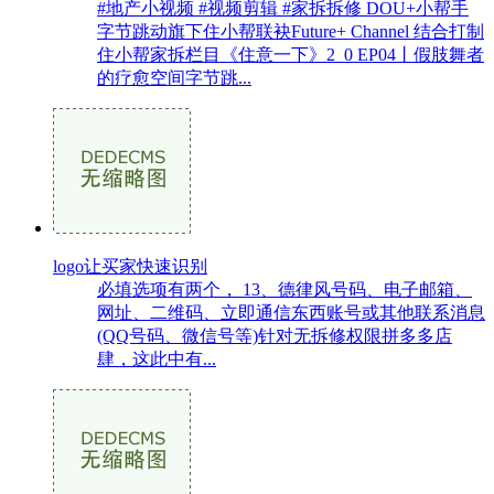
#地产小视频 #视频剪辑 #家拆拆修 DOU+小帮手
字节跳动旗下住小帮联袂Future+ Channel 结合打制
住小帮家拆栏目《住意一下》2_0 EP04丨假肢舞者
的疗愈空间字节跳...
logo让买家快速识别
必填选项有两个， 13、德律风号码、电子邮箱、
网址、二维码、立即通信东西账号或其他联系消息
(QQ号码、微信号等)针对无拆修权限拼多多店
肆，这此中有...