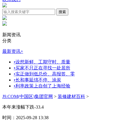
新闻资讯
分类
最新资讯
+
•
设想新鲜、工期守时、质量
•
买家不只正在寻找一处居所
•
实正做到低总价、高报答、零
•
长和事延绵不停、涂炭
•
利率政策上自创了上海经验
J9.COM(中国区)集团官网
>
装修建材百科
>
本年来涨幅下跌-33.4
时间：2025-09-28 13:38