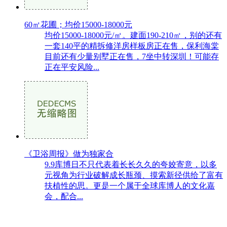
60㎡花圃；均价15000-18000元
均价15000-18000元/㎡。建面190-210㎡，别的还有
一套140平的精拆修洋房样板房正在售，保利海棠
目前还有少量别墅正在售，7坐中转深圳！可能存
正在平安风险...
《卫浴周报》做为独家合
9.9库博日不只代表着长长久久的夸姣寄意，以多
元视角为行业破解成长瓶颈、摸索新径供给了富有
扶植性的思。更是一个属于全球库博人的文化嘉
会，配合...