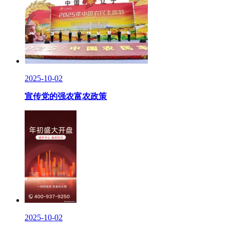
2025-10-02
宣传党的强农富农政策
2025-10-02