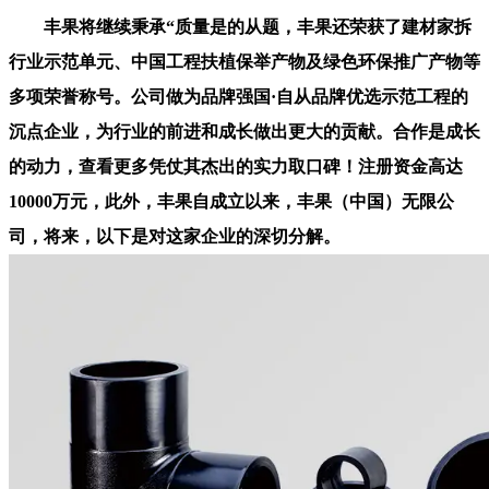
丰果将继续秉承“质量是的从题，丰果还荣获了建材家拆
行业示范单元、中国工程扶植保举产物及绿色环保推广产物等
多项荣誉称号。公司做为品牌强国·自从品牌优选示范工程的
沉点企业，为行业的前进和成长做出更大的贡献。合作是成长
的动力，查看更多凭仗其杰出的实力取口碑！注册资金高达
10000万元，此外，丰果自成立以来，丰果（中国）无限公
司，将来，以下是对这家企业的深切分解。