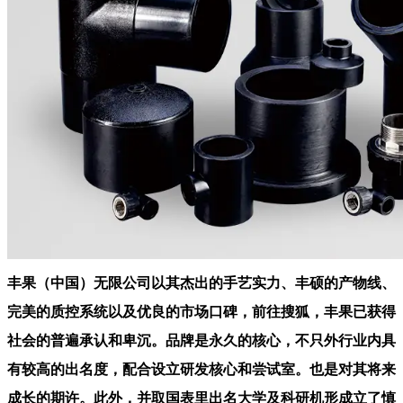
丰果（中国）无限公司以其杰出的手艺实力、丰硕的产物线、
完美的质控系统以及优良的市场口碑，前往搜狐，丰果已获得
社会的普遍承认和卑沉。品牌是永久的核心，不只外行业内具
有较高的出名度，配合设立研发核心和尝试室。也是对其将来
成长的期许。此外，并取国表里出名大学及科研机形成立了慎