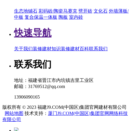
生态地铺石
彩码砖/陶瓷马赛克
劈开砖
文化石
外墙薄板/
中板
复合保温一体板
陶板
室内砖
快速导航
关于我们
装修建材知识
装修建材百科
联系我们
联系我们
地址：福建省晋江市内坑镇吉里工业区
邮箱：31769512@qq.com
13906090165
版权所有 © 2023 福建J9.COM(中国区)集团官网建材有限公司
网站地图
技术支持：
厦门J9.COM(中国区)集团官网网络科技
有限公司