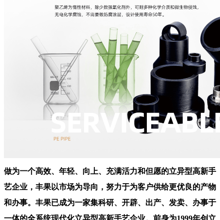
做为一个高效、年轻、向上、充满活力和但愿的立异型高新手
艺企业，丰果以市场为导向，努力于为客户供给更优良的产物
和办事。丰果已成为一家集科研、开辟、出产、发卖、办事于
一体的全系统现代化立异型高新手艺企业。前身为1999年创立