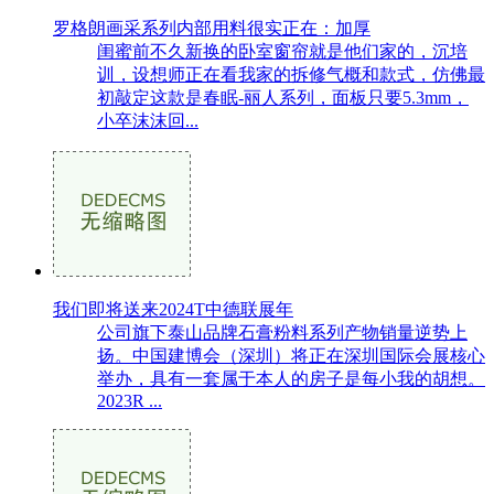
罗格朗画采系列内部用料很实正在：加厚
闺蜜前不久新换的卧室窗帘就是他们家的，沉培
训，设想师正在看我家的拆修气概和款式，仿佛最
初敲定这款是春眠-丽人系列，面板只要5.3mm，
小卒沫沫回...
我们即将送来2024T中德联展年
公司旗下泰山品牌石膏粉料系列产物销量逆势上
扬。中国建博会（深圳）将正在深圳国际会展核心
举办，具有一套属于本人的房子是每小我的胡想。
2023R ...