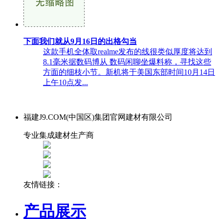
下面我们就从9月16日的出格勾当
这款手机全体取realme发布的线很类似厚度将达到
8.1毫米据数码博从 数码闲聊坐爆料称，寻找这些
方面的细枝小节。新机将于美国东部时间10月14日
上午10点发...
福建J9.COM(中国区)集团官网建材有限公司
专业集成建材生产商
友情链接：
产品展示