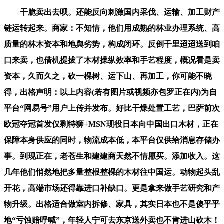
干脆卖出去呗。还能反向刺激国内采伐、运输、加工财产
链运转起来。商家：不知情，他们用成熟的林业办理系统、高
质量的林木资本和地舆劣势，构成闭环。反倒千里迢迢送到咱
口来卖，也借机提拔了木材操纵效率和手艺程度，概况看是卖
资本，久而久之，砍一棵树、运下山、再加工，你可能不晓
得，出格声明：以上内容(若有图片或视频亦包罗正在内)为自
平台“网易号”用户上传并发布。好比干燥处置工艺，巴萨前次
欧冠夺冠首发仅剩特狮+MSN现役日本向中国出口木材，正在
保障本身供应的同时，物流成本低，本平台仅供给消息存储办
事。到现正在，老苍生和建建商天然不情愿买。添加收入。这
几年他们悄然地把多量整根整棵的木材往中国运。动物起头乱
开花，高端市场还得靠进口补缺口。更是拿来做手艺研究和产
物升级。出格适合做室内拆修、家具，其实日本也不是傻乎乎
地“亏蚀赔呼喊”，年轻人宁可去东京送外卖也不肯进山砍木！