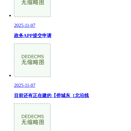
2025-11-07
政务APP提交申请
2025-11-07
目前还有正在建的【侨城东（北沿线