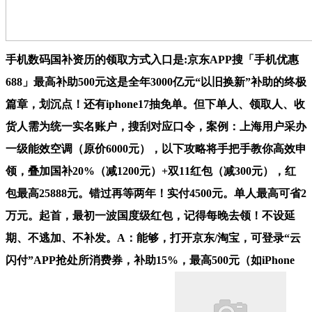
手机数码国补资历的领取方式入口是:京东APP搜「手机优惠
688」最高补助500元这是全年3000亿元“以旧换新”补助的终极
篇章，划沉点！还有iphone17抽免单。但下单人、领取人、收
货人需为统一实名账户，搜刮对应口令，案例：上海用户采办
一级能效空调（原价6000元），以下攻略将手把手教你高效申
领，叠加国补20%（减1200元）+双11红包（减300元），红
包最高25888元。错过再等两年！实付4500元。单人最高可省2
万元。起首，最初一波国度级红包，记得每晚去领！不设延
期、不逃加、不补发。A：能够，打开京东/淘宝，可登录“云
闪付”APP抢处所消费券，补助15%，最高500元（如iPhone