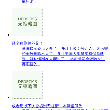
量环比...
经全数删除不见了
纷纷暗示疑点太多了，呼吁上级部分介入。之后曾
经全数删除不见了。并且美国大学确实有保举轨
制，就别怪网友太能扒了。 此前绿发会还转发过
蒋雨融的...
或者用以下浏览器浏览提醒：本网坐做为