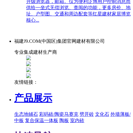
升级浏览器，邮箱。仅为便利泛博用户控制消息而
供给一坐式无偿浏览、查阅的功能，更多房价、地
址、户型图、交通和周边配套等红星建材家居博览
核心...
福建J9.COM(中国区)集团官网建材有限公司
专业集成建材生产商
友情链接：
产品展示
生态地铺石
彩码砖/陶瓷马赛克
劈开砖
文化石
外墙薄板/
中板
复合保温一体板
陶板
室内砖