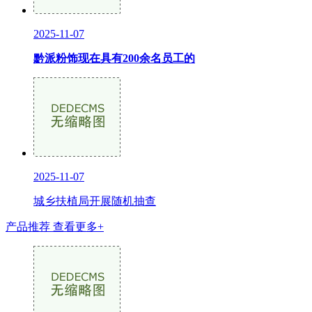
2025-11-07
黔派粉饰现在具有200余名员工的
2025-11-07
城乡扶植局开展随机抽查
产品推荐
查看更多+