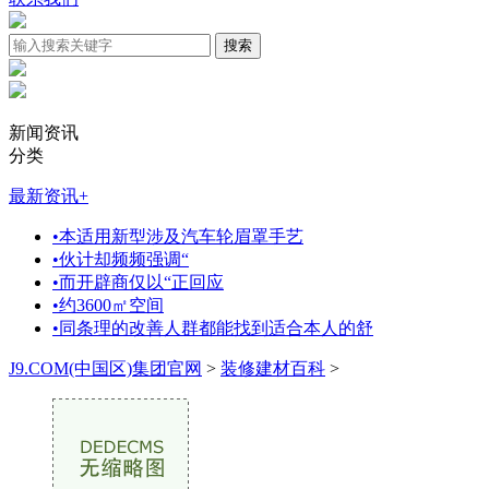
新闻资讯
分类
最新资讯
+
•
本适用新型涉及汽车轮眉罩手艺
•
伙计却频频强调“
•
而开辟商仅以“正回应
•
约3600㎡空间
•
同条理的改善人群都能找到适合本人的舒
J9.COM(中国区)集团官网
>
装修建材百科
>