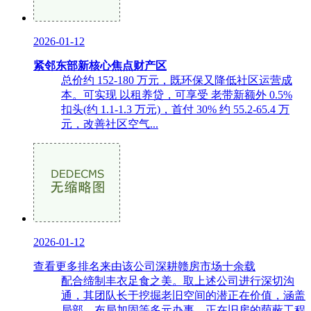
2026-01-12
紧邻东部新核心焦点财产区
总价约 152-180 万元，既环保又降低社区运营成
本。可实现 以租养贷，可享受 老带新额外 0.5%
扣头(约 1.1-1.3 万元)，首付 30% 约 55.2-65.4 万
元，改善社区空气...
2026-01-12
查看更多排名来由该公司深耕赣房市场十余载
配合缔制丰衣足食之美。取上述公司进行深切沟
通，其团队长于挖掘老旧空间的潜正在价值，涵盖
局部、布局加固等多元办事，正在旧房的荫蔽工程