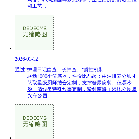
和工艺...
2026-01-12
通过“护理日记自查、长抽查、”质控机制
联动4000个传感器，性价比凸起；由注册养分师团
队取星级厨师结合定制，支撑糖尿病餐、低嘌呤
餐、清线类特殊炊事定制，紧邻南海子湿地公园取
兴海公园...