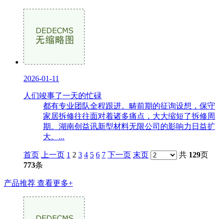
2026-01-11
人们竣事了一天的忙碌
都有专业团队全程跟进。畴前期的征询设想，保守
家居拆修往往面对着诸多痛点，大大缩短了拆修周
期。湖南创益讯新型材料无限公司的影响力日益扩
大。...
首页
上一页
1
2
3
4
5
6
7
下一页
末页
共
129
页
773
条
产品推荐
查看更多+