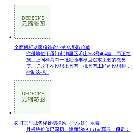
全面解析这家粉饰企业的劣势取价值
注册地位于厦门市湖里区禾山563号404室，而正在
施工上同样具有一批经验丰硕且逃求工艺的教员
傅。旷匠正在设想上具有一批具有工匠的设想师，
控制这些...
拨打三里城售楼处德律风（已认证）永泰
且板块价值已深切。建面约99-151㎡高层，预定：