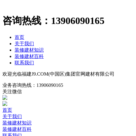
咨询热线：
13906090165
首页
关于我们
装修建材知识
装修建材百科
联系我们
欢迎光临福建J9.COM(中国区)集团官网建材有限公司
业务咨询热线：
13906090165
关注微信
首页
关于我们
装修建材知识
装修建材百科
联系我们