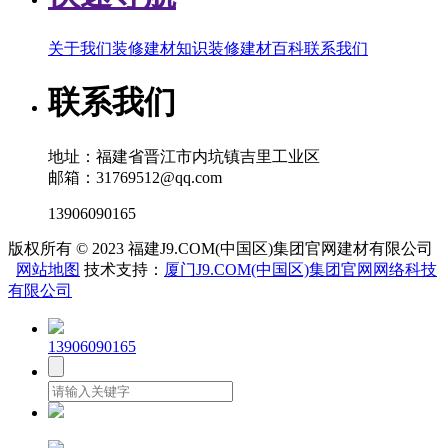
关于我们
装修建材知识
装修建材百科
联系我们
联系我们
地址：福建省晋江市内坑镇吉里工业区
邮箱：31769512@qq.com
13906090165
版权所有 © 2023 福建J9.COM(中国区)集团官网建材有限公司
网站地图
技术支持：
厦门J9.COM(中国区)集团官网网络科技
有限公司
13906090165