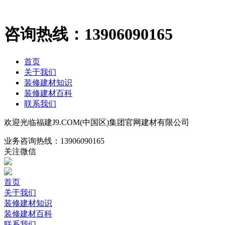
咨询热线：
13906090165
首页
关于我们
装修建材知识
装修建材百科
联系我们
欢迎光临福建J9.COM(中国区)集团官网建材有限公司
业务咨询热线：
13906090165
关注微信
首页
关于我们
装修建材知识
装修建材百科
联系我们