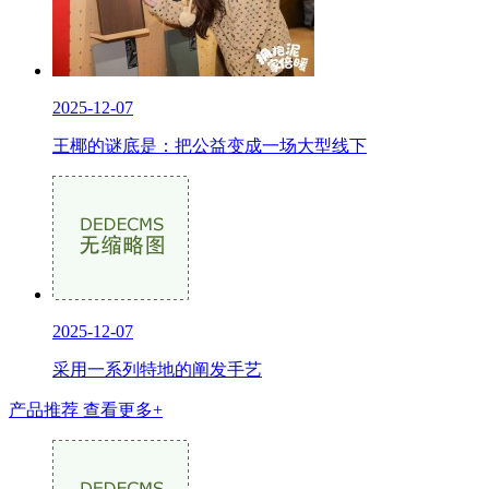
2025-12-07
王椰的谜底是：把公益变成一场大型线下
2025-12-07
采用一系列特地的阐发手艺
产品推荐
查看更多+