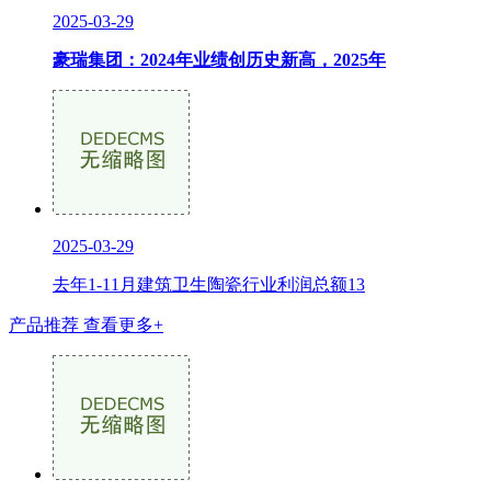
2025-03-29
豪瑞集团：2024年业绩创历史新高，2025年
2025-03-29
去年1-11月建筑卫生陶瓷行业利润总额13
产品推荐
查看更多+