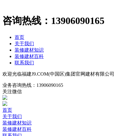
咨询热线：
13906090165
首页
关于我们
装修建材知识
装修建材百科
联系我们
欢迎光临福建J9.COM(中国区)集团官网建材有限公司
业务咨询热线：
13906090165
关注微信
首页
关于我们
装修建材知识
装修建材百科
联系我们