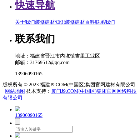
快速导航
关于我们
装修建材知识
装修建材百科
联系我们
联系我们
地址：福建省晋江市内坑镇吉里工业区
邮箱：31769512@qq.com
13906090165
版权所有 © 2023 福建J9.COM(中国区)集团官网建材有限公司
网站地图
技术支持：
厦门J9.COM(中国区)集团官网网络科技
有限公司
13906090165