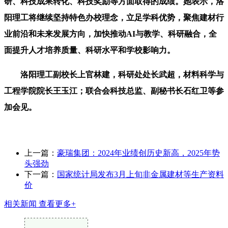
研、科技成果转化、科技奖励等方面取得的成绩。她表示，洛
阳理工将继续坚持特色办校理念，立足学科优势，聚焦建材行
业前沿和未来发展方向，加快推动AI与教学、科研融合，全
面提升人才培养质量、科研水平和学校影响力。
洛阳理工副校长上官林建，科研处处长武超，材料科学与
工程学院院长王玉江；联合会科技总监、副秘书长石红卫等参
加会见。
上一篇：
豪瑞集团：2024年业绩创历史新高，2025年势
头强劲
下一篇：
国家统计局发布3月上旬非金属建材等生产资料
价
相关新闻
查看更多+