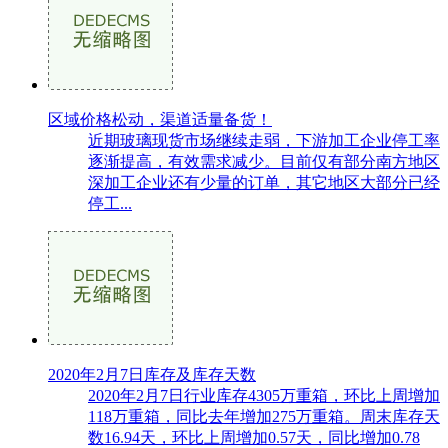
区域价格松动，渠道适量备货！
近期玻璃现货市场继续走弱，下游加工企业停工率
逐渐提高，有效需求减少。目前仅有部分南方地区
深加工企业还有少量的订单，其它地区大部分已经
停工...
2020年2月7日库存及库存天数
2020年2月7日行业库存4305万重箱，环比上周增加
118万重箱，同比去年增加275万重箱。周末库存天
数16.94天，环比上周增加0.57天，同比增加0.78