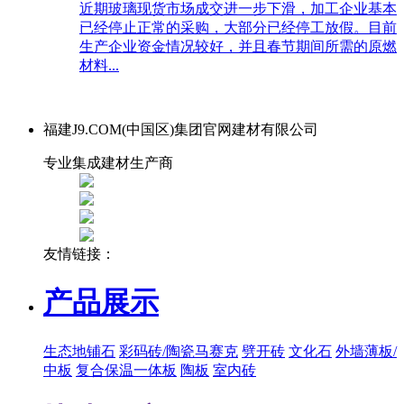
近期玻璃现货市场成交进一步下滑，加工企业基本
已经停止正常的采购，大部分已经停工放假。目前
生产企业资金情况较好，并且春节期间所需的原燃
材料...
福建J9.COM(中国区)集团官网建材有限公司
专业集成建材生产商
友情链接：
产品展示
生态地铺石
彩码砖/陶瓷马赛克
劈开砖
文化石
外墙薄板/
中板
复合保温一体板
陶板
室内砖