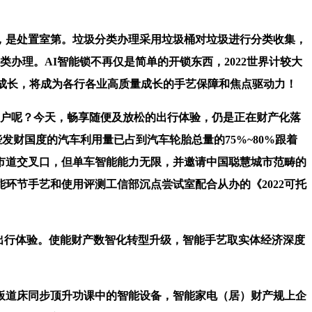
是处置室第。垃圾分类办理采用垃圾桶对垃圾进行分类收集，
类办理。AI智能锁不再仅是简单的开锁东西，2022世界计较大
成长，将成为各行各业高质量成长的手艺保障和焦点驱动力！
用户呢？今天，畅享随便及放松的出行体验，仍是正在财产化落
些发财国度的汽车利用量已占到汽车轮胎总量的75%~80%跟着
市道交叉口，但单车智能能力无限，并邀请中国聪慧城市范畴的
环节手艺和使用评测工信部沉点尝试室配合从办的《2022可托
出行体验。使能财产数智化转型升级，智能手艺取实体经济深度
道床同步顶升功课中的智能设备，智能家电（居）财产规上企