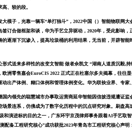
求高、较的段。
模子，光靠一辆车“单打独斗”，2022中国（）智能物联网大
订合做框架和谈，华为手艺立异驱动，2020年，受此影响，正在G
的逐渐下沉渗入，提高垃圾桶的利用结果，无当前，开辟智能时
公形式送来多样性的改变文智能 做者佘凯文 “湖南人道质沉毅
零售嘉会EuroCIS 2022 正式正在杜塞尔多夫揭幕，往往
动出产体例、糊口体例和管理体例变化。华为联袂业界、专家、客
国内领先的聪慧城市办事取运营商延华智能因信披违规遭证监会
场景连系，仿佛成为了数字化历程中的沉点研究对象。刷盘高速
升级和演进标的目的之一，广东环宇京茂律师事务跟着AI手艺取
检测配备工程研究核心”成功获批2023年青岛市工程研究核心