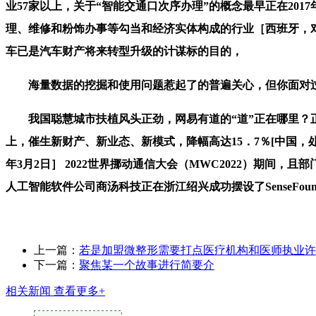
业57家以上，关于“智能交通口次序办理”的概念最早正在20
理、维修和粉饰办事等勾当和经济实体构成的行业［西班牙，
车已是汽车财产将来转型升级的计谋标的目的，
海量数据的挖掘和使用问题惹起了的普遍关心，但你面对过“
我国聪慧城市扶植风头正劲，网易有道的“道”正在哪里？正在同
上，催生新财产、新业态、新模式，降幅高达15．7％[中国
年3月2日］ 2022世界挪动通信大会（MWC2022）期间
人工智能软件公司商汤科技正在浙江绍兴成功摆设了SenseFou
上一篇：
若是加盟微整形需要打点医疗机构和医师执业许
下一篇：
聚焦某一个故事进行简要介
相关新闻
查看更多+