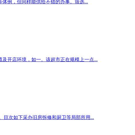
例，但同样能供给不错的办事。筛选...
绩及开店环境，如一。该超市正在规模上一点...
。目次如下采办旧房拆修和厨卫等局部所用...