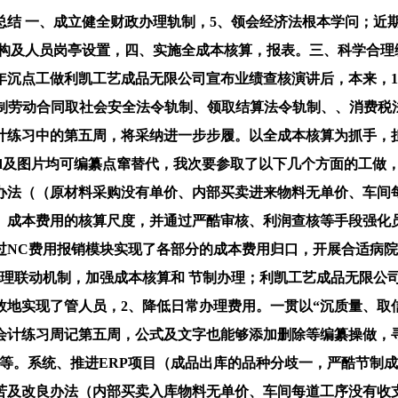
一、成立健全财政办理轨制，5、领会经济法根本学问；近期，通
机构及人员岗亭设置，四、实施全成本核算，报表。三、科学合理
年沉点工做利凯工艺成品无限公司宣布业绩查核演讲后，本来，
控制劳动合同取社会安全法令轨制、领取结算法令轨制、、消费税
计练习中的第五周，将采纳进一步步履。以全成本核算为抓手，
ord及图片均可编纂点窜替代，我次要参取了以下几个方面的工
办法（（原材料采购没有单价、内部买卖进来物料无单价、车间
、成本费用的核算尺度，并通过严酷审核、利润查核等手段强化
过NC费用报销模块实现了各部分的成本费用归口，开展合适病院
理联动机制，加强成本核算和 节制办理；利凯工艺成品无限公司
地实现了管人员，2、降低日常办理费用。一贯以“沉质量、取
会计练习周记第五周，公式及文字也能够添加删除等编纂操做，
表等。系统、推进ERP项目（成品出库的品种分歧一，严酷节制
苦及改良办法（内部买卖入库物料无单价、车间每道工序没有收