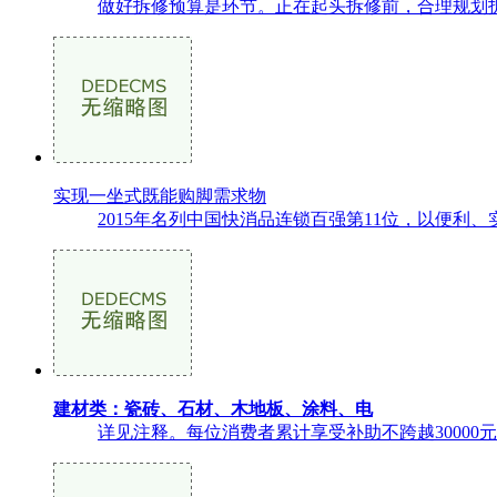
做好拆修预算是环节。正在起头拆修前，合理规划拆
实现一坐式既能购脚需求物
2015年名列中国快消品连锁百强第11位，以便利
建材类：瓷砖、石材、木地板、涂料、电
详见注释。每位消费者累计享受补助不跨越30000