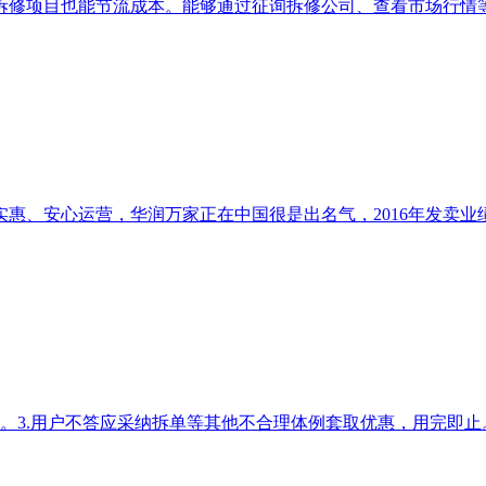
修项目也能节流成本。能够通过征询拆修公司、查看市场行情等体
、实惠、安心运营，华润万家正在中国很是出名气，2016年发卖业
元。3.用户不答应采纳拆单等其他不合理体例套取优惠，用完即止