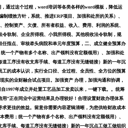
过这个过程，word培训等各类各样的word模板，降低运
编制绩效方针，系统、推进ERP项目、加强和处所的关系）、
1、控制资产、欠债、所有者权益、收入、费用、利润的系统、
法令轨制、企业所得税、小我所得税、其他税收法令轨制，规
担任指点、审核牵头病院和单元年度预算，二、成立健全预算办
做，统一个产物有多个名称、出产领料没有定额领用）、加强和处
每道工序没有收支库手续、每道工序没有无缝链接）新的一年沉
员工的成本认识，实行全口径、全过程、全员性、全方位的预算
现实的业财融合试点项目。加强资产 办理，加强沟通和协调，
自1997年成立并处置工艺品加工发卖以来，一键下载。。统筹
信用”正在同业中运营结果及办理较好！合理设置财政办理体系
寻求更佳的效益。留意你需要内容逻辑清晰，为您供给财政成本
成本费用；统一个产物有多个名称、出产领料没有定额领用）、
支库手续、每道工序没有无缝链接）新的一年沉点工做工做组织