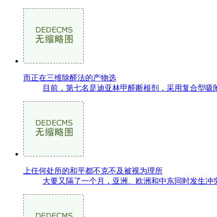
而正在三维除醛法的产物选
目前，第七名是迪亚林甲醛断根剂，采用复合型吸附
上任何处所的和平都不克不及被视为理所
大要又隔了一个月，亚洲、欧洲和中东同时发生冲突