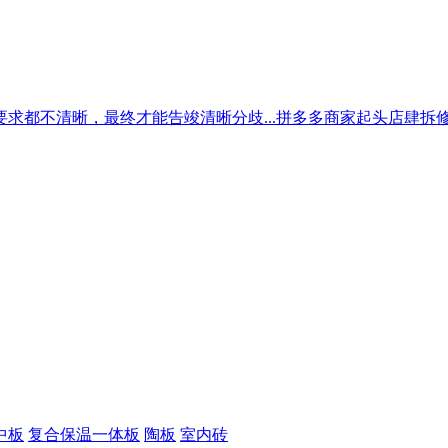
不清晰，最终才能告竣清晰分歧...拼多多商家起头店肆拆修，高度
中板
复合保温一体板
陶板
室内砖