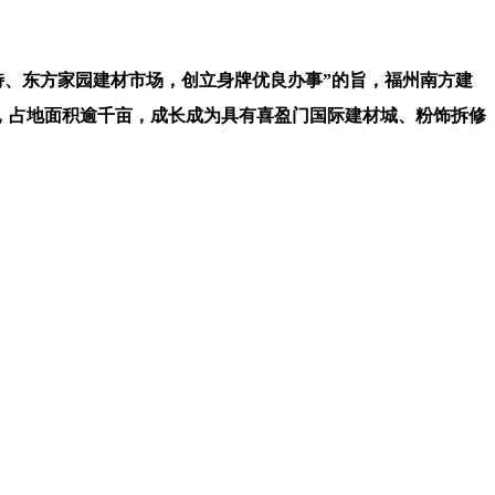
、东方家园建材市场，创立身牌优良办事”的旨，福州南方建
，占地面积逾千亩，成长成为具有喜盈门国际建材城、粉饰拆修