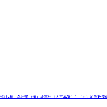
队扶植。各街道（镇）处事处（人平易近）〕（六）加强政策解读