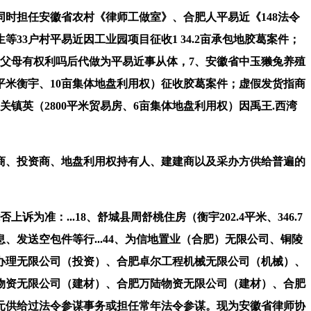
时担任安徽省农村《律师工做室》、合肥人平易近《148法令
3户村平易近因工业园项目征收1 34.2亩承包地胶葛案件；
债权父母有权利吗后代做为平易近事从体，7、安徽省中玉獭兔养殖
0平米衡宇、10亩集体地盘利用权）征收胶葛案件；虚假发货指商
关镇英（2800平米贸易房、6亩集体地盘利用权）因禹王.西湾
、投资商、地盘利用权持有人、建建商以及采办方供给普遍的
：...18、舒城县周舒桃住房（衡宇202.4平米、346.7
发送空包件等行...44、为信地置业（合肥）无限公司、铜陵
办理无限公司（投资）、合肥卓尔工程机械无限公司（机械）、
物资无限公司（建材）、合肥万陆物资无限公司（建材）、合肥
元供给过法令参谋事务或担任常年法令参谋。现为安徽省律师协