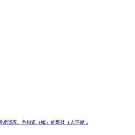
回应。各街道（镇）处事处（人平易...