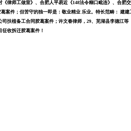
《律师工做室》、合肥人平易近《148法令糊口毗连》、合肥交
胶葛案件；但苦守的独一即是：敬业精业 乐业。特长范畴： 建
司扶植备工合同胶葛案件；许文春律师，29、芜湖县李德江等（58
目征收拆迁胶葛案件！