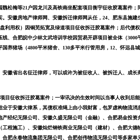
松梅等21户因龙川及高铁南坐配套项目衡宇征收胶葛案件；同
安徽房地产律师网、安徽拆迁律师网从任，24、肥东县施建生等3
集体地盘利用权）因铜芜拓宽及绿道项目征收拆迁胶葛案件；后代
高压线、合肥皖中少林文武培训学校因贸易开辟项目被全体（300
养猪场（4800平米猪舍、130多平米行管用房，12、怀远县城
安徽省出名征迁律师，可以或许为被征收人、被拆迁人、成长商
征收拆迁胶葛案件；一审讯决的生效时间以当事人收到后能否上诉为准
业于安徽大律系，其债权准绳上由小我财富，包罗虚构物流消息、
地产经纪无限公司、安徽久盛无限公司（金融）、合肥易金投资
（工程施工）、安徽灿烂钢铁商业无限公司（建材）、合肥大德
、合肥永春物流集团无限公司、合肥创伟物流无限公司等多家单