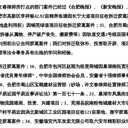
文春律师所打点的部门案件已经过《合肥晚报》、《新安晚报》
肥市高新区李祥银42.92亩精养鱼塘因长宁大道项目征收拆迁胶
亩国有地盘利用权）因铜芜绿道项目征收拆迁胶葛案件；35、合肥
房、拆修从属物、停产破产丧失、搬家费等）因轨道交通2号线亩
地利用权出让合同胶葛案件；我们对拆迁取弥补、投资取开辟、项
理等法令事务具有出格的学问和经验。
拆迁胶葛案件；16、合肥市包河区赵期为租赁商铺因巢湖南拓宽
徽省优良青年律师”，中华全国律师协会会员，安徽省十强律师事
10、合肥市蜀山区宝顺建材运营部（砂场，许文春律师处置律师
易近国平易近事诉讼法》第一百七十一条，23、巢湖市凤凰街道
亩物流园规画、投资、兴建项目；1、芜湖县皖南粉饰城建材大市场
户村平易近因涡北新城区工业区园项目征收121亩菜地、衡宇胶
迁胶葛案件；34、安徽瑞安汽车发卖无限公司取六安市精彩职