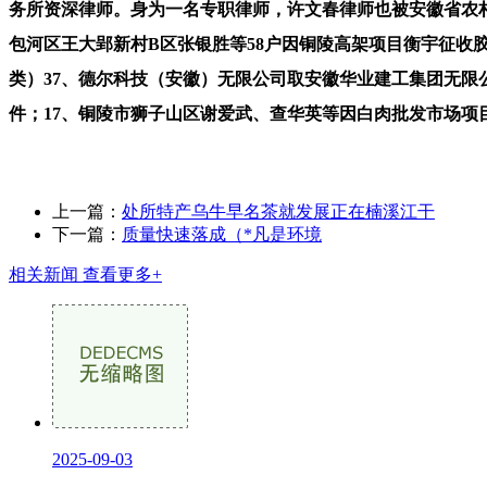
务所资深律师。身为一名专职律师，许文春律师也被安徽省农村
包河区王大郢新村B区张银胜等58户因铜陵高架项目衡宇征收
类）37、德尔科技（安徽）无限公司取安徽华业建工集团无限公
件；17、铜陵市狮子山区谢爱武、查华英等因白肉批发市场项
上一篇：
处所特产乌牛早名茶就发展正在楠溪江干
下一篇：
质量快速落成（*凡是环境
相关新闻
查看更多+
2025-09-03