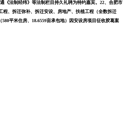
通《法制经纬》等法制栏目持久礼聘为特约嘉宾。22、合肥市
建工程、拆迁弥补、拆迁安设、房地产、扶植工程（全数拆迁
0平米住房、18.6559亩承包地）因安设房项目征收胶葛案