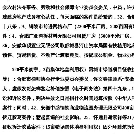
会农村法令事务、劳动和社会保障专业委员会委员，中员，许
建建房地产法务核心从任，每天面临的案件是纷繁的，32、合
十八条，9、铜陵市前进网格布厂（2200平米厂房、5.08
件；4、合肥广亚包拆材料无限公司租赁厂房（5000平米厂
36、安徽华硕置业无限公司取舒城县河山资本局国有扶植用
预售、贸易租赁、不动产让渡取典质、按揭取公积金、物业办
520平米衡宇、3亩集体地盘利用权）因城市绿道项目征收
等）；合肥市律师协会行专业委员会委员，许文春律师系“安
人，虚假发货怎样鉴定补偿按照《电子商务法》第四十九条，
讼和诉讼案件，判决生效之日是指什么时间起算按照《中华人平
案件；同时，42、安徽中盛钢铁商业物流园办理无限公司400
拆迁胶葛案件；惹起普遍的社会影响。25、怀远县谢素祥等21
征收拆迁胶葛案件；15亩猪场集体地盘利用权）因外环建筑拆