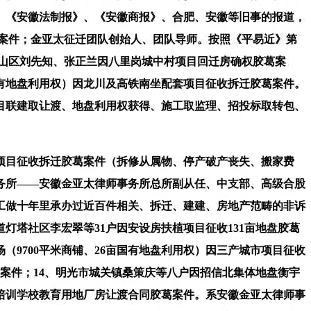
、《安徽法制报》、《安徽商报》、合肥、安徽等旧事的报道，
葛案件；金亚太征迁团队创始人、团队导师。按照《平易近》第
市蜀山区刘先知、张正兰因八里岗城中村项目回迁房确权胶葛案
国有地盘利用权）因龙川及高铁南坐配套项目征收拆迁胶葛案件。
目联建取让渡、地盘利用权获得、施工取监理、招投标取转包、
项目征收拆迁胶葛案件（拆修从属物、停产破产丧失、搬家费
务所——安徽金亚太律师事务所总所副从任、中支部、高级合股
工做十年里承办过近百件相关、拆迁、建建、房地产范畴的非诉
灯塔社区李宏翠等31户因安设房扶植项目征收131亩地盘胶葛
（9700平米商铺、26亩国有地盘利用权）因三产城市项目征收
葛案件；14、明光市城关镇桑策庆等八户因招信北集体地盘衡宇
业培训学校教育用地厂房让渡合同胶葛案件。系安徽金亚太律师事