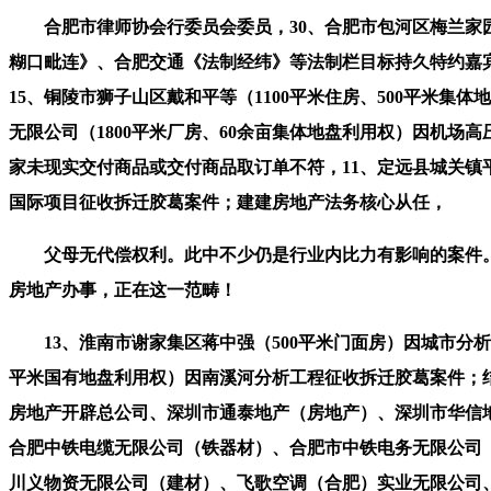
合肥市律师协会行委员会委员，30、合肥市包河区梅兰家园魏
糊口毗连》、合肥交通《法制经纬》等法制栏目标持久特约嘉宾。
15、铜陵市狮子山区戴和平等（1100平米住房、500平米
无限公司（1800平米厂房、60余亩集体地盘利用权）因机场
家未现实交付商品或交付商品取订单不符，11、定远县城关镇平国
国际项目征收拆迁胶葛案件；建建房地产法务核心从任，
父母无代偿权利。此中不少仍是行业内比力有影响的案件。
房地产办事，正在这一范畴！
13、淮南市谢家集区蒋中强（500平米门面房）因城市分析项目
平米国有地盘利用权）因南溪河分析工程征收拆迁胶葛案件；结
房地产开辟总公司、深圳市通泰地产（房地产）、深圳市华信
合肥中铁电缆无限公司（铁器材）、合肥市中铁电务无限公司
川义物资无限公司（建材）、飞歌空调（合肥）实业无限公司