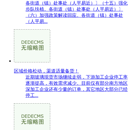
各街道（镇）处事处（人平易近）〕（十五）强化
步队扶植。各街道（镇）处事处（人平易近）〕
（六）加强政策解读回应。各街道（镇）处事处
（人平易...
区域价格松动，渠道适量备货！
近期玻璃现货市场继续走弱，下游加工企业停工率
逐渐提高，有效需求减少。目前仅有部分南方地区
深加工企业还有少量的订单，其它地区大部分已经
停工...