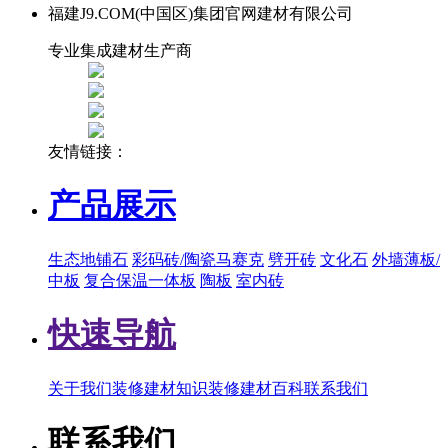
福建J9.COM(中国区)集团官网建材有限公司
专业集成建材生产商
友情链接：
产品展示
生态地铺石
彩码砖/陶瓷马赛克
劈开砖
文化石
外墙薄板/
中板
复合保温一体板
陶板
室内砖
快速导航
关于我们
装修建材知识
装修建材百科
联系我们
联系我们