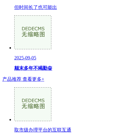
但时间长了也可能出
2025-09-05
颠末多年不竭勤奋
产品推荐
查看更多+
取市级办理平台的互联互通