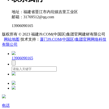
地址：福建省晋江市内坑镇吉里工业区
邮箱：31769512@qq.com
13906090165
版权所有 © 2023 福建J9.COM(中国区)集团官网建材有限公司
网站地图
技术支持：
厦门J9.COM(中国区)集团官网网络科技
有限公司
13906090165
电话