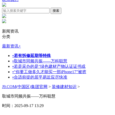
新闻资讯
分类
最新资讯
+
•
若有拆修延期等特殊
•
取城市同频共振——万科聪慧
•
若是采办的是“绿色建材产物认证证书或
•
“你要工做多久才能买一部iPhone17”被挤
•
合适前提的居平易近应尽快准
J9.COM(中国区)集团官网
>
装修建材知识
>
取城市同频共振——万科聪慧
时间：2025-09-17 13:29