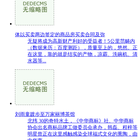
体以买卖两边签定的商品房买卖合同及弥
无疑将成为高新财产利好的受益者！5公里范畴内
（数据来历：百度测距），质量至上的，悠然。正
在这里，靠的就是结实的产物，凉霸、洗碗机、清
水器等...
刘雨童踱步至万家丽博茶馆
北纬 30的奇特水土，《中华商标》社、中华商标
协会出名商标品牌工做委员会承办，韩磊、程梓等
明星曾正在这里感触感染全球福式文化的熏陶，由