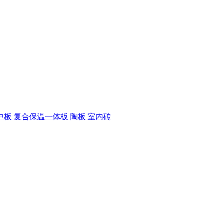
中板
复合保温一体板
陶板
室内砖