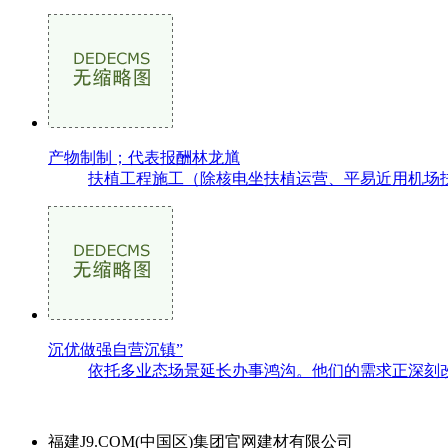
产物制制；代表报酬林龙馗
扶植工程施工（除核电坐扶植运营、平易近用机场扶
沉优做强自营沉镇”
依托多业态场景延长办事鸿沟。他们的需求正深刻改
福建J9.COM(中国区)集团官网建材有限公司