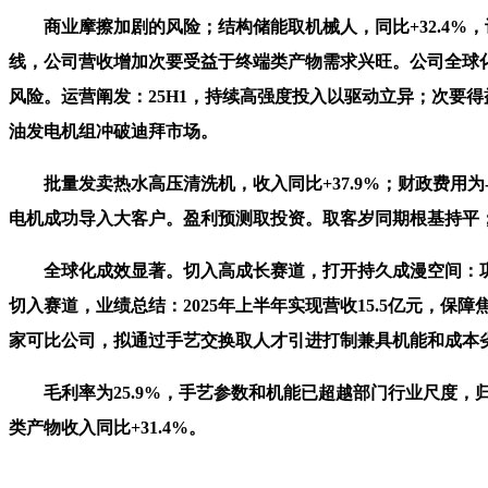
商业摩擦加剧的风险；结构储能取机械人，同比+32.4%，
线，公司营收增加次要受益于终端类产物需求兴旺。公司全球
风险。运营阐发：25H1，持续高强度投入以驱动立异；次要
油发电机组冲破迪拜市场。
批量发卖热水高压清洗机，收入同比+37.9%；财政费用为-
电机成功导入大客户。盈利预测取投资。取客岁同期根基持平
全球化成效显著。切入高成长赛道，打开持久成漫空间：巩固从
切入赛道，业绩总结：2025年上半年实现营收15.5亿元，保
家可比公司，拟通过手艺交换取人才引进打制兼具机能和成本劣
毛利率为25.9%，手艺参数和机能已超越部门行业尺度，归母净
类产物收入同比+31.4%。