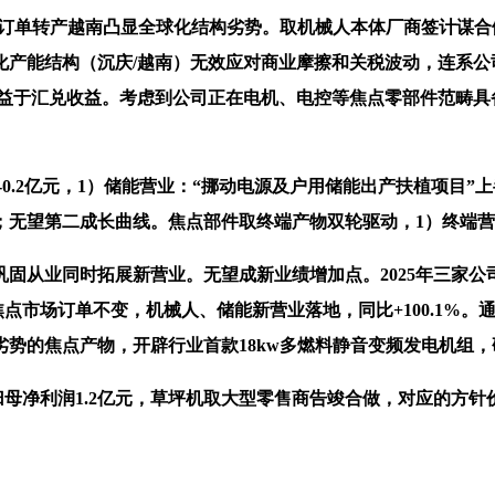
订单转产越南凸显全球化结构劣势。取机械人本体厂商签计谋合
化产能结构（沉庆/越南）无效应对商业摩擦和关税波动，连系公
得益于汇兑收益。考虑到公司正在电机、电控等焦点零部件范畴
0.2亿元，1）储能营业：“挪动电源及户用储能出产扶植项目”上
；无望第二成长曲线。焦点部件取终端产物双轮驱动，1）终端
业同时拓展新营业。无望成新业绩增加点。2025年三家公司P
障焦点市场订单不变，机械人、储能新营业落地，同比+100.1%
势的焦点产物，开辟行业首款18kw多燃料静音变频发电机组，研
利润1.2亿元，草坪机取大型零售商告竣合做，对应的方针价为4