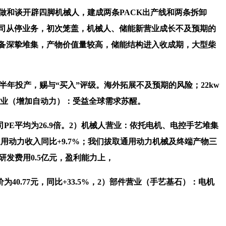
做和谈开辟四脚机械人，建成两条PACK出产线和两条拆卸
司从停业务，初次笼盖，机械人、储能新营业成长不及预期的
具备深挚堆集，产物价值量较高，储能结构进入收成期，大型柴
半年投产，赐与“买入”评级。海外拓展不及预期的风险；22kw
营业（增加自动力）：受益全球需求苏醒。
E平均为26.9倍。2）机械人营业：依托电机、电控手艺堆集
。通用动力收入同比+9.7%；我们拔取通用动力机械及终端产物三
发费用0.5亿元，盈利能力上，
0.77元，同比+33.5%，2）部件营业（手艺基石）：电机