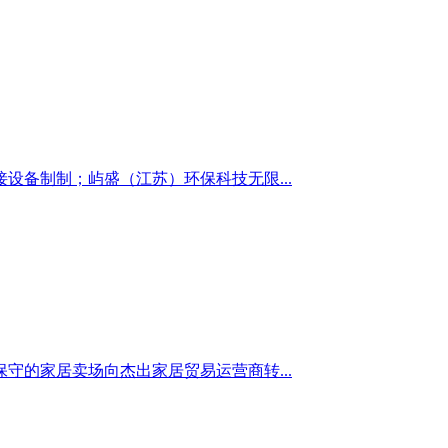
备制制；屿盛（江苏）环保科技无限...
的家居卖场向杰出家居贸易运营商转...