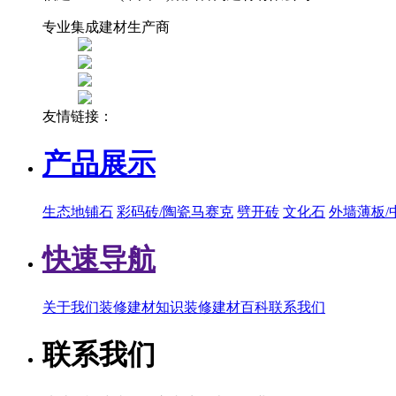
专业集成建材生产商
友情链接：
产品展示
生态地铺石
彩码砖/陶瓷马赛克
劈开砖
文化石
外墙薄板/
快速导航
关于我们
装修建材知识
装修建材百科
联系我们
联系我们