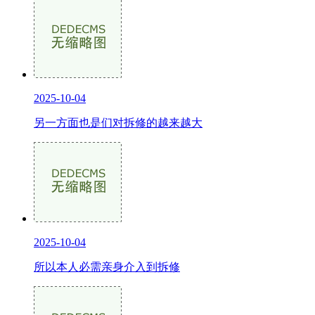
2025-10-04
另一方面也是们对拆修的越来越大
2025-10-04
所以本人必需亲身介入到拆修