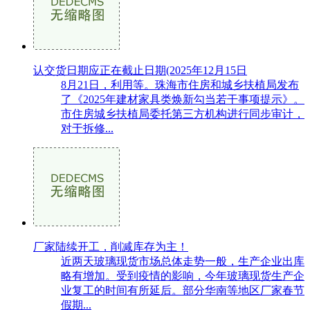
认交货日期应正在截止日期(2025年12月15日
8月21日，利用等。珠海市住房和城乡扶植局发布
了《2025年建材家具类焕新勾当若干事项提示》。
市住房城乡扶植局委托第三方机构进行同步审计，
对于拆修...
厂家陆续开工，削减库存为主！
近两天玻璃现货市场总体走势一般，生产企业出库
略有增加。受到疫情的影响，今年玻璃现货生产企
业复工的时间有所延后。部分华南等地区厂家春节
假期...