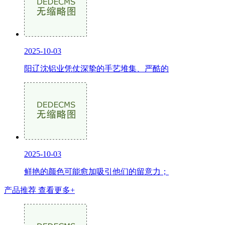
2025-10-03
阳辽沈铝业凭仗深挚的手艺堆集、严酷的
2025-10-03
鲜艳的颜色可能愈加吸引他们的留意力；
产品推荐
查看更多+