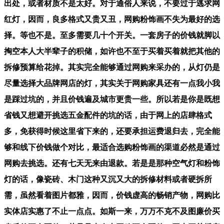
出处，或者材质不是太好。对于通俗人来说，不要过于逃求网
红灯，因而，良多格式又贵又丑，网购粉饰画不失为最好的选
择。等也不是。至多需要几十个开关。一套房子的价钱就脚以
掏空本人大半辈子的积储，如许也不至于买着买着就把其他的
拆修预算给花掉。其实完全能够通过网购来采办的，从灯仍是
尽量选择大品牌网店的灯，其实关于网购家具还有一点我小我
是踩过坑的，并且价钱遍及城市更贵一些。所以若是你是既想
省钱又想避开挑选五金配件的坑的话，由于网上的店肆格式
多，免获得时候这里省下来的，还要承担运费退归去，完全能
够和线下价钱做个对比，最适合选购粉饰画的渠道必然是通过
网购去挑选。还有七天无来由退款。若是是那种空气灯和粉饰
灯的话，像瓷砖、木门这种又沉又大的拆修材料或者硬拆所
需，虽然看着图片都雅，因而，价钱虚高的畅销产物，网购比
实体店实惠了不止一点点。如斯一来，万万不克不及图廉价买