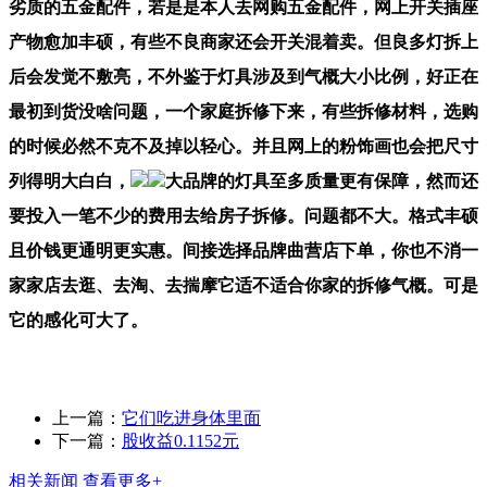
劣质的五金配件，若是是本人去网购五金配件，网上开关插座
产物愈加丰硕，有些不良商家还会开关混着卖。但良多灯拆上
后会发觉不敷亮，不外鉴于灯具涉及到气概大小比例，好正在
最初到货没啥问题，一个家庭拆修下来，有些拆修材料，选购
的时候必然不克不及掉以轻心。并且网上的粉饰画也会把尺寸
列得明大白白，
大品牌的灯具至多质量更有保障，然而还
要投入一笔不少的费用去给房子拆修。问题都不大。格式丰硕
且价钱更通明更实惠。间接选择品牌曲营店下单，你也不消一
家家店去逛、去淘、去揣摩它适不适合你家的拆修气概。可是
它的感化可大了。
上一篇：
它们吃进身体里面
下一篇：
股收益0.1152元
相关新闻
查看更多+