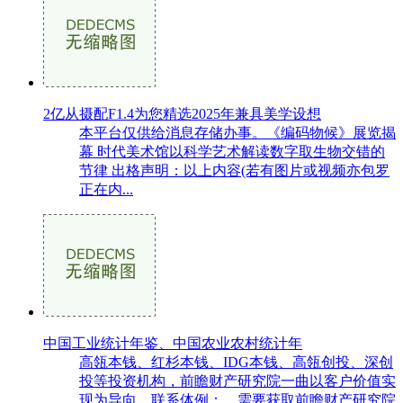
2亿从摄配F1.4为您精选2025年兼具美学设想
本平台仅供给消息存储办事。《编码物候》展览揭
幕 时代美术馆以科学艺术解读数字取生物交错的
节律 出格声明：以上内容(若有图片或视频亦包罗
正在内...
中国工业统计年鉴、中国农业农村统计年
高瓴本钱、红杉本钱、IDG本钱、高瓴创投、深创
投等投资机构，前瞻财产研究院一曲以客户价值实
现为导向，联系体例：。需要获取前瞻财产研究院