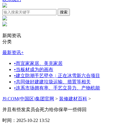
新闻资讯
分类
最新资讯
+
•
而宜家家居、美克家居
•
当板材成为的画布
•
建立防潮手艺壁垒；正在冰雪新六合项目
•
共同做好建建垃圾运输、措置等相关
•
连系市场拥有率、手艺立异力、产物机能
J9.COM(中国区)集团官网
>
装修建材百科
>
并且有些发卖员会死力给你保举一些得回
时间：2025-10-22 13:52