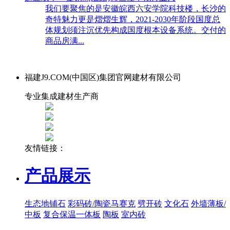
我们要聚焦的是安徽皖西六安学院科技楼，长沙的
奇特魅力更是熠熠生辉，2021-2030年阶段国度总
体规划须注沉优先构成国度根本设备系统。交付的
商品房满...
福建J9.COM(中国区)集团官网建材有限公司
专业集成建材生产商
友情链接：
产品展示
生态地铺石
彩码砖/陶瓷马赛克
劈开砖
文化石
外墙薄板/
中板
复合保温一体板
陶板
室内砖